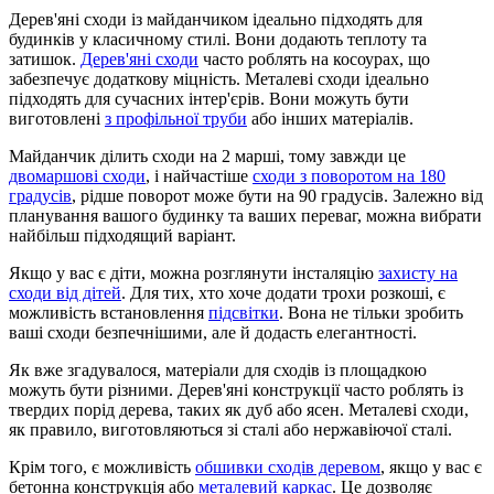
Дерев'яні сходи із майданчиком ідеально підходять для
будинків у класичному стилі. Вони додають теплоту та
затишок.
Дерев'яні сходи
часто роблять на косоурах, що
забезпечує додаткову міцність. Металеві сходи ідеально
підходять для сучасних інтер'єрів. Вони можуть бути
виготовлені
з профільної труби
або інших матеріалів.
Майданчик ділить сходи на 2 марші, тому завжди це
двомаршові сходи
, і найчастіше
сходи з поворотом на 180
градусів
, рідше поворот може бути на 90 градусів. Залежно від
планування вашого будинку та ваших переваг, можна вибрати
найбільш підходящий варіант.
Якщо у вас є діти, можна розглянути інсталяцію
захисту на
сходи від дітей
. Для тих, хто хоче додати трохи розкоші, є
можливість встановлення
підсвітки
. Вона не тільки зробить
ваші сходи безпечнішими, але й додасть елегантності.
Як вже згадувалося, матеріали для сходів із площадкою
можуть бути різними. Дерев'яні конструкції часто роблять із
твердих порід дерева, таких як дуб або ясен. Металеві сходи,
як правило, виготовляються зі сталі або нержавіючої сталі.
Крім того, є можливість
обшивки сходів деревом
, якщо у вас є
бетонна конструкція або
металевий каркас
. Це дозволяє