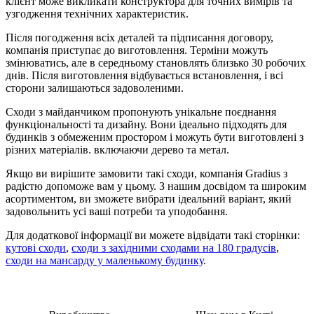
клієнт може викликати конструктора для точних вимірів та
узгодження технічних характеристик.
Після погодження всіх деталей та підписання договору,
компанія приступає до виготовлення. Терміни можуть
змінюватись, але в середньому становлять близько 30 робочих
днів. Після виготовлення відбувається встановлення, і всі
сторони залишаються задоволеними.
Сходи з майданчиком пропонують унікальне поєднання
функціональності та дизайну. Вони ідеально підходять для
будинків з обмеженим простором і можуть бути виготовлені з
різних матеріалів. включаючи дерево та метал.
Якщо ви вирішите замовити такі сходи, компанія Gradius з
радістю допоможе вам у цьому. З нашим досвідом та широким
асортиментом, ви зможете вибрати ідеальний варіант, який
задовольнить усі ваші потреби та уподобання.
Для додаткової інформації ви можете відвідати такі сторінки:
кутові сходи
,
сходи з західними сходами на 180 градусів
,
сходи на мансарду у маленькому будинку
.