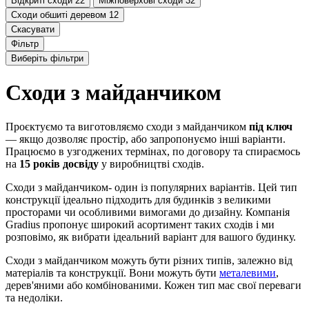
Відкриті сходи
22
Міжповерхові сходи
32
Сходи обшиті деревом
12
Скасувати
Фільтр
Виберіть фільтри
Сходи з майданчиком
Проєктуємо та виготовляємо сходи з майданчиком
під ключ
— якщо дозволяє простір, або запропонуємо інші варіанти.
Працюємо в узгоджених термінах, по договору та спираємось
на
15 років досвіду
у виробництві сходів.
Сходи з майданчиком- один із популярних варіантів. Цей тип
конструкції ідеально підходить для будинків з великими
просторами чи особливими вимогами до дизайну. Компанія
Gradius пропонує широкий асортимент таких сходів і ми
розповімо, як вибрати ідеальний варіант для вашого будинку.
Сходи з майданчиком можуть бути різних типів, залежно від
матеріалів та конструкції. Вони можуть бути
металевими
,
дерев'яними або комбінованими. Кожен тип має свої переваги
та недоліки.