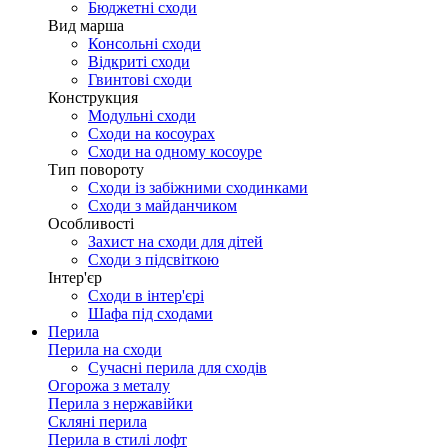
Бюджетні сходи
Вид марша
Консольні сходи
Відкриті сходи
Гвинтові сходи
Конструкция
Модульні сходи
Сходи на косоурах
Сходи на одному косоуре
Тип повороту
Сходи із забіжними сходинками
Сходи з майданчиком
Особливості
Захист на сходи для дітей
Сходи з підсвіткою
Інтер'єр
Сходи в інтер'єрі
Шафа під сходами
Перила
Перила на сходи
Сучасні перила для сходів
Огорожа з металу
Перила з нержавійки
Скляні перила
Перила в стилі лофт