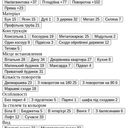
Напівгвинтова
+37
П-подібна
+77
Поворотна
+102
Пряма
+23
Матеріал
Бук
15
Ясен
15
Дуб
1
З дерева
32
Метал
25
Скляна
7
Профільна труба
21
Конструкція
Консольна
1
Косоурна
19
Металокаркас
25
Модульна
2
Один косоур
9
Підвісна
3
Сходи оброблені деревом
12
Тетиви
5
Місце встановлення
Вітальня
28
Дачу
34
Дворівнева квартира
27
Кухня
8
Маленький будинок
19
Мансарда
7
Підвал
4
Приватний будинок
31
Кількість поворотів
Двомаршева
23
З поворотом на 180
25
З поворотом на 90
6
Маршеві сходи
18
Особливості
Без перил
4
З підсвіткою
5
Парячі
1
шафа під сходами
2
За стилем та кольором
Біла
8
Бюджетна
5
В інтер'єрі
25
Венге
7
З балясинами
6
Лофт
12
Сучасні
33
Вид