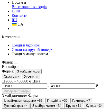
Послуги
Виготовлення сходів
Ціни
Контакти
RU
UA
Категории
Сходи в будинок
Сходи на другий поверх
Сходи з майданчиком
Фільтр
Ви вибрали:
Форма:
З майданчиком
Скасувати
Уточнити
119000
-
480000
₴
Ціна
-
₴
Виберіть фільтри
З майданчиком
Форма
Із забіжними сходами
+86
Г-подібна
+30
Гвинтова
+7
Гусячий крок
+4
З майданчиком
+34
Крута
+11
Кутова
+34