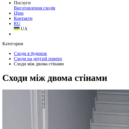
Послуги
Виготовлення сходів
Ціни
Контакти
RU
UA
Категории
Сходи в будинок
Сходи на другий поверх
Сходи між двома стінами
Сходи між двома стінами