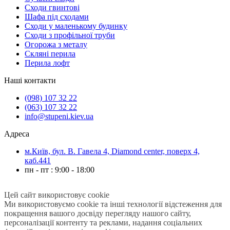
Сходи гвинтові
Шафа під сходами
Сходи у маленькому будинку
Сходи з профільної труби
Огорожа з металу
Скляні перила
Перила лофт
Наші контакти
(098) 107 32 22
(063) 107 32 22
info@stupeni.kiev.ua
Адреса
м.Київ, бул. В. Гавела 4, Diamond center, поверх 4,
каб.441
пн - пт : 9:00 - 18:00
Цей сайт використовує cookie
Ми використовуємо cookie та інші технології відстеження для
покращення вашого досвіду перегляду нашого сайту,
персоналізації контенту та реклами, надання соціальних