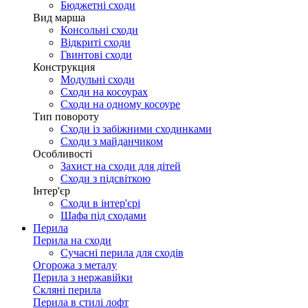
Бюджетні сходи
Вид марша
Консольні сходи
Відкриті сходи
Гвинтові сходи
Конструкция
Модульні сходи
Сходи на косоурах
Сходи на одному косоуре
Тип повороту
Сходи із забіжними сходинками
Сходи з майданчиком
Особливості
Захист на сходи для дітей
Сходи з підсвіткою
Інтер'єр
Сходи в інтер'єрі
Шафа під сходами
Перила
Перила на сходи
Сучасні перила для сходів
Огорожа з металу
Перила з нержавійки
Скляні перила
Перила в стилі лофт