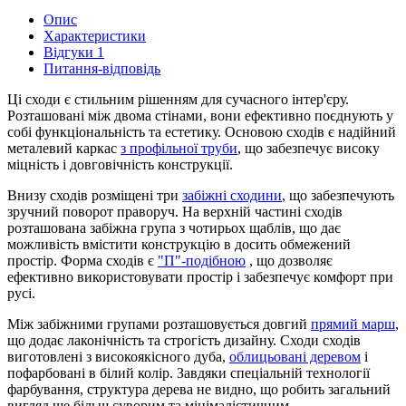
Опис
Характеристики
Відгуки
1
Питання-відповідь
Ці сходи є стильним рішенням для сучасного інтер'єру.
Розташовані між двома стінами, вони ефективно поєднують у
собі функціональність та естетику. Основою сходів є надійний
металевий каркас
з профільної труби
, що забезпечує високу
міцність і довговічність конструкції.
Внизу сходів розміщені три
забіжні сходини
, що забезпечують
зручний поворот праворуч. На верхній частині сходів
розташована забіжна група з чотирьох щаблів, що дає
можливість вмістити конструкцію в досить обмежений
простір. Форма сходів є
"П"-подібною
, що дозволяє
ефективно використовувати простір і забезпечує комфорт при
русі.
Між забіжними групами розташовується довгий
прямий марш
,
що додає лаконічність та строгість дизайну. Сходи сходів
виготовлені з високоякісного дуба,
облицьовані деревом
і
пофарбовані в білий колір. Завдяки спеціальній технології
фарбування, структура дерева не видно, що робить загальний
вигляд ще більш суворим та мінімалістичним.