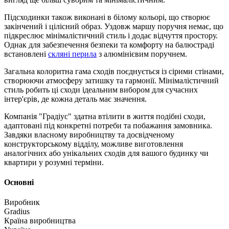
Підсходинки також виконані в білому кольорі, що створює
закінчений і цілісний образ. Уздовж маршу поручня немає, що
підкреслює мінімалістичний стиль і додає відчуття простору.
Однак для забезпечення безпеки та комфорту на балюстраді
встановлені
скляні перила
з алюмінієвим поручнем.
Загальна колоритна гама сходів поєднується із сірими стінами,
створюючи атмосферу затишку та гармонії. Мінімалістичний
стиль робить ці сходи ідеальним вибором для сучасних
інтер'єрів, де кожна деталь має значення.
Компанія "Градіус" здатна втілити в життя подібні сходи,
адаптовані під конкретні потреби та побажання замовника.
Завдяки власному виробництву та досвідченому
конструкторському відділу, можливе виготовлення
аналогічних або унікальних сходів для вашого будинку чи
квартири у розумні терміни.
Основні
Виробник
Gradius
Країна виробництва