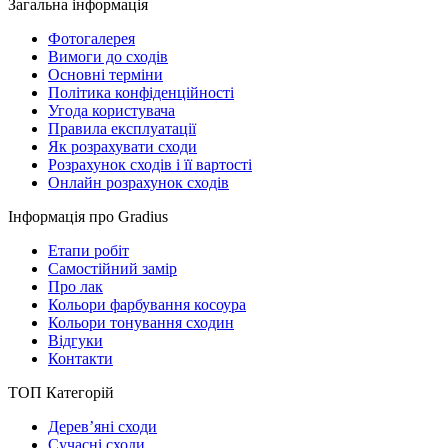
Загальна інформація
Фотогалерея
Вимоги до сходів
Основні терміни
Політика конфіденційності
Угода користувача
Правила експлуатації
Як розрахувати сходи
Розрахунок сходів і її вартості
Онлайн розрахунок сходів
Інформація про Gradius
Етапи робіт
Самостійний замір
Про лак
Кольори фарбування косоура
Кольори тонування сходин
Відгуки
Контакти
ТОП Категорій
Дерев’яні сходи
Сучасні сходи