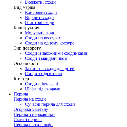
Бюджетні сходи
Вид марша
Консольні сходи
Відкриті сходи
Гвинтові сходи
Конструкция
Модульні сходи
Сходи на косоурах
Сходи на одному косоуре
Тип повороту
Сходи із забіжними сходинками
Сходи з майданчиком
Особливості
Захист на сходи для дітей
Сходи з підсвіткою
Інтер'єр
Сходи в інтер'єрі
Шафа під сходами
Перила
Перила на сходи
Сучасні перила для сходів
Огорожа з металу
Перила з нержавійки
Скляні перила
Перила в стилі лофт