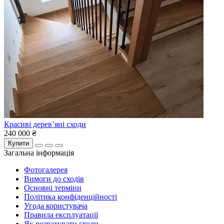
Красиві дерев’яні сходи
240 000 ₴
Купити
Загальна інформація
Фотогалерея
Вимоги до сходів
Основні терміни
Політика конфіденційності
Угода користувача
Правила експлуатації
Як розрахувати сходи