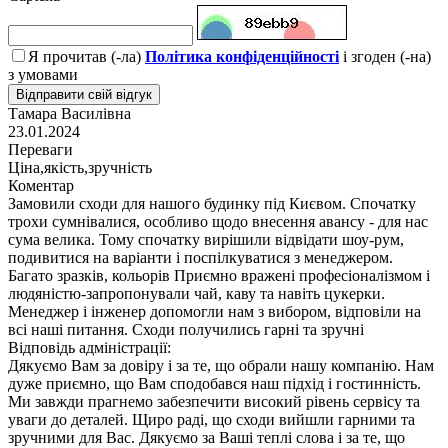
Я прочитав (-ла)
Політика конфіденційності
і згоден (-на)
з умовами
Відправити свій відгук
Тамара Василівна
23.01.2024
Переваги
Ціна,якість,зручність
Коментар
Замовили сходи для нашого будинку під Києвом. Спочатку
трохи сумнівалися, особливо щодо внесення авансу - для нас
сума велика. Тому спочатку вирішили відвідати шоу-рум,
подивитися на варіанти і поспілкуватися з менеджером.
Багато зразків, кольорів Приємно вражені професіоналізмом і
людяністю-запропонували чай, каву та навіть цукерки.
Менеджер і інженер допомогли нам з вибором, відповіли на
всі наші питання. Сходи получились гарні та зручні
Відповідь адміністрації:
Дякуємо Вам за довіру і за те, що обрали нашу компанію. Нам
дуже приємно, що Вам сподобався наш підхід і гостинність.
Ми завжди прагнемо забезпечити високий рівень сервісу та
уваги до деталей. Щиро раді, що сходи вийшли гарними та
зручними для Вас. Дякуємо за Ваші теплі слова і за те, що