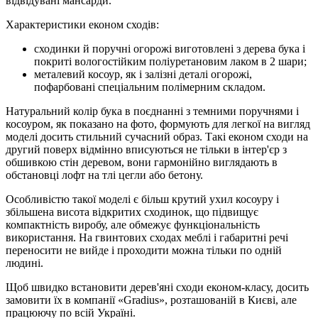
відвідувані мансарди.
Характеристики економ сходів:
сходинки й поручні огорожі виготовлені з дерева бука і
покриті вологостійким поліуретановим лаком в 2 шари;
металевий косоур, як і залізні деталі огорожі,
пофарбовані спеціальним полімерним складом.
Натуральний колір бука в поєднанні з темними поручнями і
косоуром, як показано на фото, формують для легкої на вигляд
моделі досить стильний сучасний образ. Такі економ сходи на
другий поверх відмінно вписуються не тільки в інтер'єр з
обшивкою стін деревом, вони гармонійно виглядають в
обстановці лофт на тлі цегли або бетону.
Особливістю такої моделі є більш крутий ухил косоуру і
збільшена висота відкритих сходинок, що підвищує
компактність виробу, але обмежує функціональність
використання. На гвинтових сходах меблі і габаритні речі
переносити не вийде і проходити можна тільки по одній
людині.
Щоб швидко встановити дерев'яні сходи економ-класу, досить
замовити їх в компанії «Gradius», розташованій в Києві, але
працюючу по всій Україні.