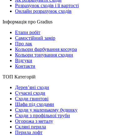
Розрахунок сходів і її вартості
Онлайн розрахунок сходів
Інформація про Gradius
Етапи робіт
Самостійний замір
Про лак
Кольори фарбування косоура
Кольори тонування сходин
Відгуки
Контакти
ТОП Категорій
Дерев’яні сходи
Сучасні сходи
Сходи гвинтові
Шафа під сходами
Сходи у маленькому будинку
Сходи з профільної труби
Огорожа з металу
Скляні перила
Перила лофт