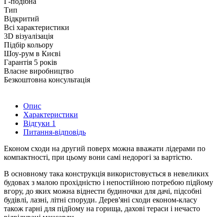
Г-подібна
Тип
Відкритий
Всі характеристики
3D візуалізація
Підбір кольору
Шоу-рум в Києві
Гарантія 5 років
Власне виробництво
Безкоштовна консультація
Опис
Характеристики
Відгуки
1
Питання-відповідь
Економ сходи на другий поверх можна вважати лідерами по
компактності, при цьому вони самі недорогі за вартістю.
В основному така конструкція використовується в невеликих
будовах з малою прохідністю і непостійною потребою підйому
вгору, до яких можна віднести будиночки для дачі, підсобні
будівлі, лазні, літні споруди. Дерев'яні сходи економ-класу
також гарні для підйому на горища, дахові тераси і нечасто