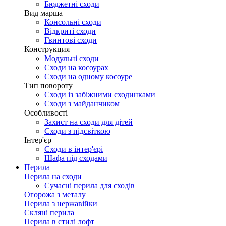
Бюджетні сходи
Вид марша
Консольні сходи
Відкриті сходи
Гвинтові сходи
Конструкция
Модульні сходи
Сходи на косоурах
Сходи на одному косоуре
Тип повороту
Сходи із забіжними сходинками
Сходи з майданчиком
Особливості
Захист на сходи для дітей
Сходи з підсвіткою
Інтер'єр
Сходи в інтер'єрі
Шафа під сходами
Перила
Перила на сходи
Сучасні перила для сходів
Огорожа з металу
Перила з нержавійки
Скляні перила
Перила в стилі лофт