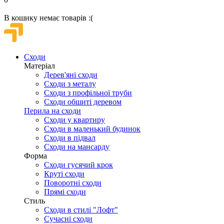
В кошику немає товарів :(
Сходи
Матеріал
Дерев'яні сходи
Сходи з металу
Сходи з профільної труби
Сходи обшиті деревом
Перила на сходи
Сходи у квартиру
Сходи в маленький будинок
Сходи в підвал
Сходи на мансарду
Форма
Сходи гусячий крок
Круті сходи
Поворотні сходи
Прямі сходи
Стиль
Сходи в стилі "Лофт"
Сучасні сходи