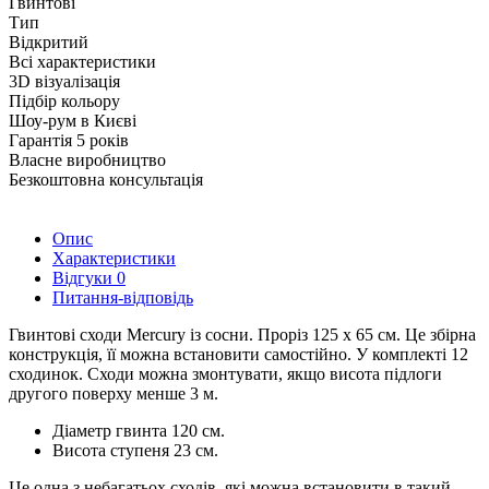
Гвинтові
Тип
Відкритий
Всі характеристики
3D візуалізація
Підбір кольору
Шоу-рум в Києві
Гарантія 5 років
Власне виробництво
Безкоштовна консультація
Опис
Характеристики
Відгуки
0
Питання-відповідь
Гвинтові сходи Mercury із сосни. Проріз 125 х 65 см. Це збірна
конструкція, її можна встановити самостійно. У комплекті 12
сходинок. Сходи можна змонтувати, якщо висота підлоги
другого поверху менше 3 м.
Діаметр гвинта 120 см.
Висота ступеня 23 см.
Це одна з небагатьох сходів, які можна встановити в такий