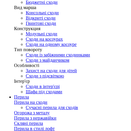
Бюджетні сходи
Вид марша
Консольні сходи
Відкриті сходи
Гвинтові сходи
Конструкция
Модульні сходи
Сходи на косоурах
Сходи на одному косоуре
Тип повороту
Сходи із забіжними сходинками
Сходи з майданчиком
Особливості
Захист на сходи для дітей
Сходи з підсвіткою
Інтер'єр
Сходи в інтер'єрі
Шафа під сходами
Перила
Перила на сходи
Сучасні перила для сходів
Огорожа з металу
Перила з нержавійки
Скляні перила
Перила в стилі лофт