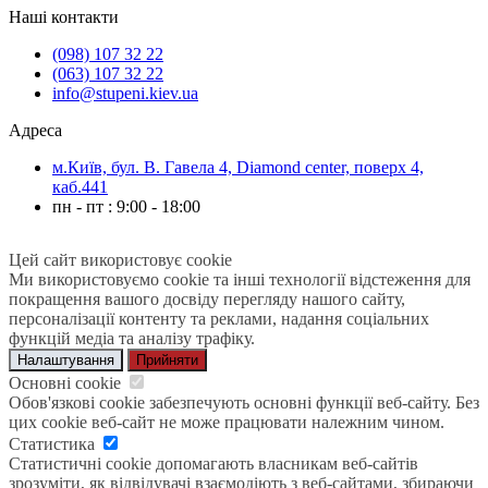
Наші контакти
(098) 107 32 22
(063) 107 32 22
info@stupeni.kiev.ua
Адреса
м.Київ, бул. В. Гавела 4, Diamond center, поверх 4,
каб.441
пн - пт : 9:00 - 18:00
Цей сайт використовує cookie
Ми використовуємо cookie та інші технології відстеження для
покращення вашого досвіду перегляду нашого сайту,
персоналізації контенту та реклами, надання соціальних
функцій медіа та аналізу трафіку.
Налаштування
Прийняти
Основні cookie
Обов'язкові cookie забезпечують основні функції веб-сайту. Без
цих cookie веб-сайт не може працювати належним чином.
Статистика
Статистичні cookie допомагають власникам веб-сайтів
зрозуміти, як відвідувачі взаємодіють з веб-сайтами, збираючи