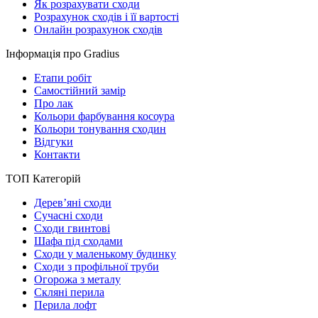
Як розрахувати сходи
Розрахунок сходів і її вартості
Онлайн розрахунок сходів
Інформація про Gradius
Етапи робіт
Самостійний замір
Про лак
Кольори фарбування косоура
Кольори тонування сходин
Відгуки
Контакти
ТОП Категорій
Дерев’яні сходи
Сучасні сходи
Сходи гвинтові
Шафа під сходами
Сходи у маленькому будинку
Сходи з профільної труби
Огорожа з металу
Скляні перила
Перила лофт