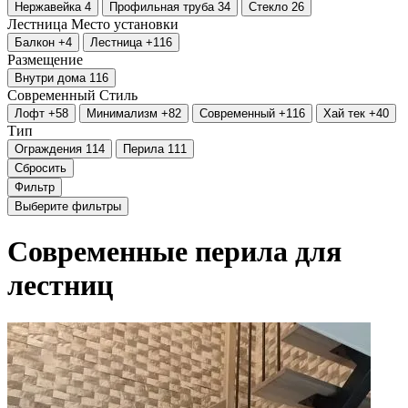
Нержавейка
4
Профильная труба
34
Стекло
26
Лестница
Место установки
Балкон
+4
Лестница
+116
Размещение
Внутри дома
116
Современный
Стиль
Лофт
+58
Минимализм
+82
Современный
+116
Хай тек
+40
Тип
Ограждения
114
Перила
111
Сбросить
Фильтр
Выберите фильтры
Современные перила для
лестниц