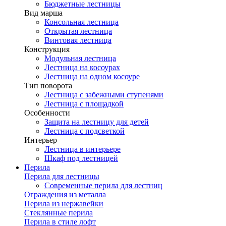
Бюджетные лестницы
Вид марша
Консольная лестница
Открытая лестница
Винтовая лестница
Конструкция
Модульная лестница
Лестница на косоурах
Лестница на одном косоуре
Тип поворота
Лестница с забежными ступенями
Лестница с площадкой
Особенности
Защита на лестницу для детей
Лестница с подсветкой
Интерьер
Лестница в интерьере
Шкаф под лестницей
Перила
Перила для лестницы
Современные перила для лестниц
Ограждения из металла
Перила из нержавейки
Стеклянные перила
Перила в стиле лофт