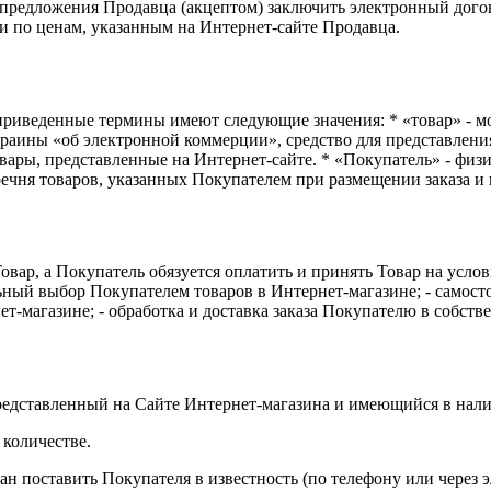
предложения Продавца (акцептом) заключить электронный догов
 и по ценам, указанным на Интернет-сайте Продавца.
жеприведенные термины имеют следующие значения: * «товар» - 
краины «об электронной коммерции», средство для представлени
вары, представленные на Интернет-сайте. * «Покупатель» - физ
речня товаров, указанных Покупателем при размещении заказа и
 Товар, а Покупатель обязуется оплатить и принять Товар на ус
льный выбор Покупателем товаров в Интернет-магазине; - самос
ет-магазине; - обработка и доставка заказа Покупателю в собств
 представленный на Сайте Интернет-магазина и имеющийся в нал
 количестве.
ан поставить Покупателя в известность (по телефону или через 