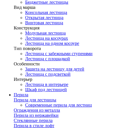
Бюджетные лестницы
Вид марша
Консольная лестница
Открытая лестница
Винтовая лестница
Конструкция
Модульная лестница
Лестница на косоурах
Лестница на одном косоуре
Тип поворота
Лестница с забежными ступенями
Лестница с площадкой
Особенности
Защита на лестницу для детей
Лестница с подсветкой
Интерьер
Лестница в интерьере
Шкаф под лестницей
Перила
Перила для лестницы
Современные перила для лестниц
Ограждения из металла
Перила из нержавейки
Стеклянные перила
Перила в стиле лофт