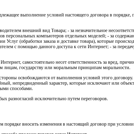
надлежащее выполнение условий настоящего договора в порядке
зводителем внешний вид Товара; - за незначительное несоответс
ров персональных компьютеров отдельных моделей; - за содерж
ии Услуг (обработки заказа и доставке товара), которые происхо
елем с помощью данного доступа к сети Интернет; - за передач
 Интернет, самостоятельно несет ответственность за вред, прич
им лицам, государству или моральным принципам моральности.
, стороны освобождаются от выполнения условий этого договору
йный, непредвиденный характер, которые исключают или объек
ными способами.
ых разногласий исключительно путем переговоров.
м порядке вносить изменения в настоящий договор при условии пр