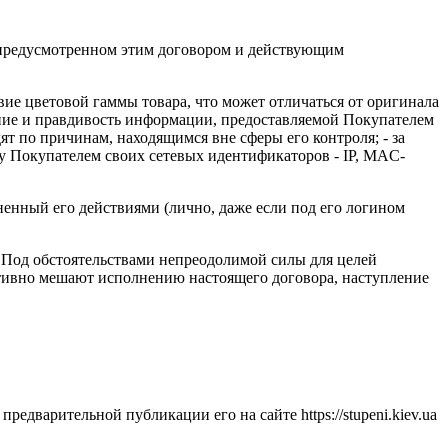
, предусмотренном этим договором и действующим
твие цветовой гаммы товара, что может отличаться от оригинала
ание и правдивость информации, предоставляемой Покупателем
дят по причинам, находящимся вне сферы его контроля; - за
у Покупателем своих сетевых идентификаторов - IP, MAC-
иненный его действиями (лично, даже если под его логином
. Под обстоятельствами непреодолимой силы для целей
тивно мешают исполнению настоящего договора, наступление
едварительной публикации его на сайте https://stupeni.kiev.ua