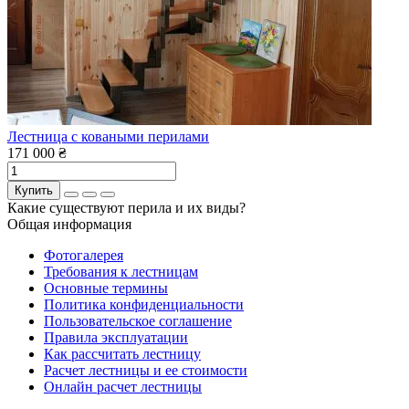
Лестница с коваными перилами
171 000 ₴
Купить
Какие существуют перила и их виды?
Общая информация
Фотогалерея
Требования к лестницам
Основные термины
Политика конфиденциальности
Пользовательское соглашение
Правила эксплуатации
Как рассчитать лестницу
Расчет лестницы и ее стоимости
Онлайн расчет лестницы