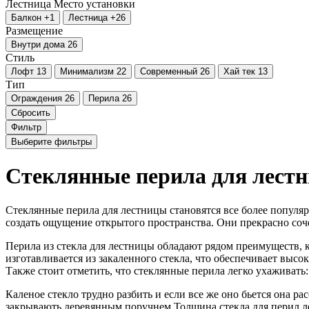
Лестница
Место установки
Балкон
+1
Лестница
+26
Размещение
Внутри дома
26
Стиль
Лофт
13
Минимализм
22
Современный
26
Хай тек
13
Тип
Ограждения
26
Перила
26
Сбросить
Фильтр
Выберите фильтры
Стеклянные перила для лест
Стеклянные перила для лестницы становятся все более популя
создать ощущение открытого пространства. Они прекрасно соч
Перила из стекла для лестницы обладают рядом преимуществ, 
изготавливается из закаленного стекла, что обеспечивает выс
Также стоит отметить, что стеклянные перила легко ухаживать:
Каленое стекло трудно разбить и если все же оно бьется она р
закрывають деревянным поручнем.Толшина стекла для перил л