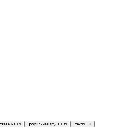
ржавейка
+4
Профильная труба
+34
Стекло
+26