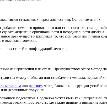
лько типов стеклянных перил для лестниц. Основные из них:
ет добавить немного приватности или стильного акцента в дизай
ет сделать акцент на оригинальности и неординарности дизайна.
лавное преимущество триплекса то, что при разбитии пленка уде
с и высокая стоимость.
зличных стилей и конфигураций лестниц.
лями из нержавейки или стали. Преимуществом этого метода яв
ранства между стойками или столбами из металла, нержавейки 
ты металлом
или
деревом
, что добавляет конструкции устойчив
или деревянных поручней.
ованной подсветкой. Подсветка может быть как нейтральной, та
я коммерческих пространств, где важно привлечь внимание клие