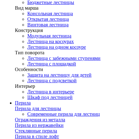
Бюджетные лестницы
Вид марша
Консольная лестница
Открытая лестница
Винтовая лестница
Конструкция
Модульная лестница
Лестница на косоурах
Лестница на одном косоуре
Тип поворота
Лестница с забежными ступенями
Лестница с площадкой
Особенности
Защита на лестницу для детей
Лестница с подсветкой
Интерьер
Лестница в интерьере
Шкаф под лестницей
Перила
Перила для лестницы
Современные перила для лестниц
Ограждения из металла
Перила из нержавейки
Стеклянные перила
Перила в стиле лофт