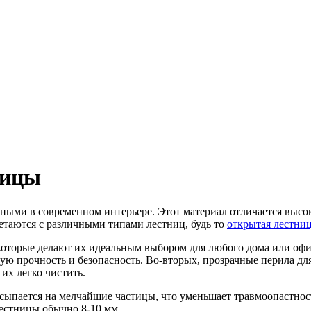
ницы
рными в современном интерьере. Этот материал отличается высок
етаются с различными типами лестниц, будь то
открытая лестни
которые делают их идеальным выбором для любого дома или офи
окую прочность и безопасность. Во-вторых, прозрачные перила д
 их легко чистить.
ассыпается на мелчайшие частицы, что уменьшает травмоопастност
естницы обычно 8-10 мм.