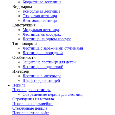
Бюджетные лестницы
Вид марша
Консольная лестница
Открытая лестница
Винтовая лестница
Конструкция
Модульная лестница
Лестница на косоурах
Лестница на одном косоуре
Тип поворота
Лестница с забежными ступенями
Лестница с площадкой
Особенности
Защита на лестницу для детей
Лестница с подсветкой
Интерьер
Лестница в интерьере
Шкаф под лестницей
Перила
Перила для лестницы
Современные перила для лестниц
Ограждения из металла
Перила из нержавейки
Стеклянные перила
Перила в стиле лофт