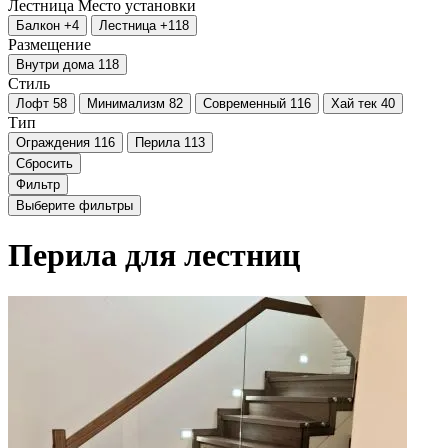
Лестница
Место установки
Балкон
+4
Лестница
+118
Размещение
Внутри дома
118
Стиль
Лофт
58
Минимализм
82
Современный
116
Хай тек
40
Тип
Ограждения
116
Перила
113
Сбросить
Фильтр
Выберите фильтры
Перила для лестниц