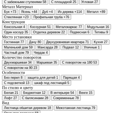
С забежными ступенями
58
С площадкой
25
Угловая
27
Металл
Материал
Бук
+73
Ясень
+44
Дуб
+4
Из дерева
+114
Металл
+89
Стеклянная
+23
Профильная труба
+76
Конструкция
Консольная
4
Косоурная
51
Металокаркас
77
Модульная
16
Один косоур
35
Отделка деревом
22
Подвесная
6
Тетивы
9
Место установки
Гостинная
77
Дачу
80
Двухуровневая квартира
71
Кухня
27
Маленький дом
59
Мансарда
28
Подвал
12
Уличные
1
Частный дом
79
Чердак
4
Количество поворотов
Двухмаршевая
34
Маршевая
35
С поворотом на 180
53
С поворотом на 90
23
Особенности
Без перил
8
защита для детей
1
Парящая
4
С подсветкой
13
шкаф под лестницей
5
По стилю и цвету
Белая
21
Бюджетная
12
В интерьере
54
Венге
15
Лофт
27
С балясинами
28
Современные
78
Вид
Лестница обшитая деревом
18
Межэтажная лестница
79