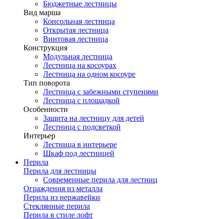
Бюджетные лестницы
Вид марша
Консольная лестница
Открытая лестница
Винтовая лестница
Конструкция
Модульная лестница
Лестница на косоурах
Лестница на одном косоуре
Тип поворота
Лестница с забежными ступенями
Лестница с площадкой
Особенности
Защита на лестницу для детей
Лестница с подсветкой
Интерьер
Лестница в интерьере
Шкаф под лестницей
Перила
Перила для лестницы
Современные перила для лестниц
Ограждения из металла
Перила из нержавейки
Стеклянные перила
Перила в стиле лофт