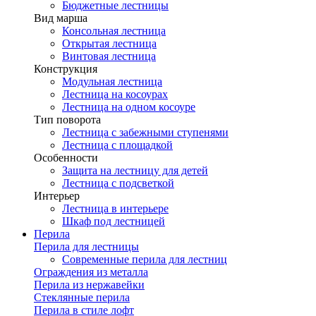
Бюджетные лестницы
Вид марша
Консольная лестница
Открытая лестница
Винтовая лестница
Конструкция
Модульная лестница
Лестница на косоурах
Лестница на одном косоуре
Тип поворота
Лестница с забежными ступенями
Лестница с площадкой
Особенности
Защита на лестницу для детей
Лестница с подсветкой
Интерьер
Лестница в интерьере
Шкаф под лестницей
Перила
Перила для лестницы
Современные перила для лестниц
Ограждения из металла
Перила из нержавейки
Стеклянные перила
Перила в стиле лофт