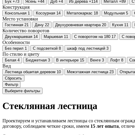
Бук
+73
Ясень
+44
Дуб
+4
Из дерева
+114
Металл
+89
С
Конструкция
Консольная
1
Косоурная
14
Металокаркас
18
Модульная
5
Место установки
Гостинная
21
Дачу
22
Двухуровневая квартира
20
Кухня
11
Количество поворотов
Двухмаршевая
14
Маршевая
11
С поворотом на 180
17
С пово
Особенности
Без перил
1
С подсветкой
8
шкаф под лестницей
3
По стилю и цвету
Белая
4
Бюджетная
3
В интерьере
15
Венге
3
Лофт
8
Со
Вид
Лестница обшитая деревом
10
Межэтажная лестница
23
Открыта
Сбросить
Фильтр
Выберите фильтры
Cтеклянная лестница
Проектируем и устанавливаем лестницы со стеклянным ограж
договору, соблюдаем четкие сроки, имеем
15 лет опыта
, отлич