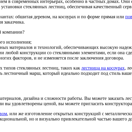
ем в современных интерьерах, особенно в частных домах. Они с
и установки стеклянных лестниц, обеспечивая качественный серв
антах: обшитая деревом, на косоурах и по форме прямая или
по
я заказчика.
ей компании?
ого исполнения;
ных материалов и технологий, обеспечивающих высокую надежн
ии любой конструкции со стеклянными элементами, если она сде
ногих факторов, и не изменяется после заключения договора.
х типов стеклянных лестниц, таких как
лестница на косоурах
, л
ть лестничный марш, который идеально подходит под стиль вашег
атериалов, дизайна и сложности работы. Вы можете заказать ле
сли вы удовлетворены ценой, вы можете пригласить конструктора
вом
, или же изготовление открытых конструкций с металлически
нкциональной, но и визуально привлекательной частью вашего до