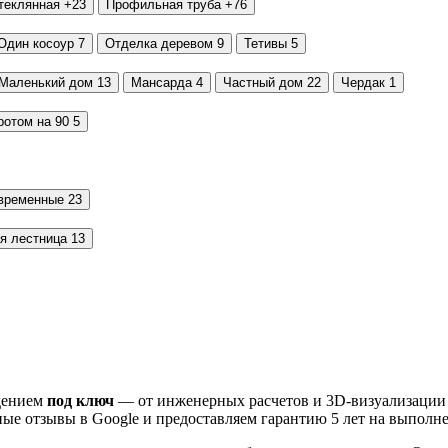
теклянная
+23
Профильная труба
+76
Один косоур
7
Отделка деревом
9
Тетивы
5
Маленький дом
13
Мансарда
4
Частный дом
22
Чердак
1
ротом на 90
5
временные
23
я лестница
13
дением
под ключ
— от инженерных расчетов и 3D-визуализации д
ные отзывы в Google и предоставляем гарантию 5 лет на выполн