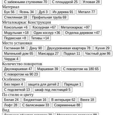
С забежными ступенями
70
С площадкой
25
Угловая
28
Материал
Бук
56
Ясень
34
Дуб
3
Из дерева
91
Металл
77
Стеклянная
18
Профильная труба
69
Металокаркас
Конструкция
Консольная
+6
Косоурная
+67
Металокаркас
+97
Модульная
+18
Один косоур
+36
Отделка деревом
+47
Подвесная
+8
Тетивы
+14
Место установки
Гостинная
84
Дачу
90
Двухуровневая квартира
78
Кухня
29
Маленький дом
65
Мансарда
27
Подвал
11
Частный дом
86
Чердак
4
Количество поворотов
Двухмаршевая
47
Маршевая
39
С поворотом на 180
65
С поворотом на 90
23
Особенности
Без перил
4
защита для детей
2
Парящая
1
С подсветкой
13
шкаф под лестницей
5
По стилю и цвету
Белая
24
Бюджетная
16
В интерьере
62
Венге
18
Лофт
28
С балясинами
33
Современные
88
Вид