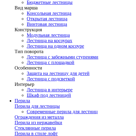
Бюджетные лестницы
Вид марша
Консольная лестница
Открытая лестница
Винтовая лестница
Конструкция
Модульная лестница
Лестница на косоурах
Лестница на одном косоуре
Тип поворота
Лестница с забежными ступенями
Лестница с площадкой
Особенности
Защита на лестницу для детей
Лестница с подсветкой
Интерьер
Лестница в интерьере
Шкаф под лестницей
Перила
Перила для лестницы
Современные перила для лестниц
Ограждения из металла
Перила из нержавейки
Стеклянные перила
Перила в стиле лофт