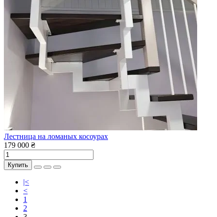
Лестница на ломаных косоурах
179 000 ₴
Купить
|<
<
1
2
3