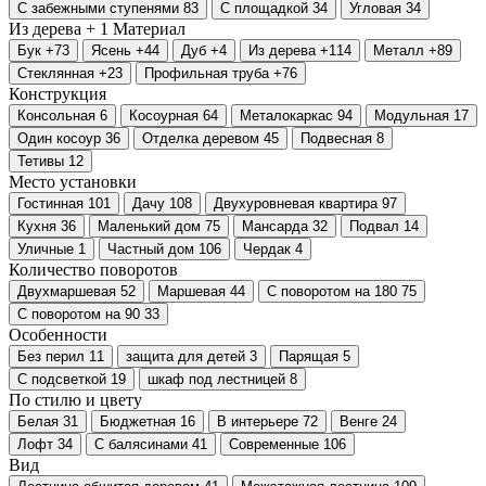
С забежными ступенями
83
С площадкой
34
Угловая
34
Из дерева +
1
Материал
Бук
+73
Ясень
+44
Дуб
+4
Из дерева
+114
Металл
+89
Стеклянная
+23
Профильная труба
+76
Конструкция
Консольная
6
Косоурная
64
Металокаркас
94
Модульная
17
Один косоур
36
Отделка деревом
45
Подвесная
8
Тетивы
12
Место установки
Гостинная
101
Дачу
108
Двухуровневая квартира
97
Кухня
36
Маленький дом
75
Мансарда
32
Подвал
14
Уличные
1
Частный дом
106
Чердак
4
Количество поворотов
Двухмаршевая
52
Маршевая
44
С поворотом на 180
75
С поворотом на 90
33
Особенности
Без перил
11
защита для детей
3
Парящая
5
С подсветкой
19
шкаф под лестницей
8
По стилю и цвету
Белая
31
Бюджетная
16
В интерьере
72
Венге
24
Лофт
34
С балясинами
41
Современные
106
Вид