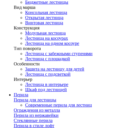
Бюджетные лестницы
Вид марша
Консольная лестница
Открытая лестница
Винтовая лестница
Конструкция
Модульная лестница
Лестница на косоурах
Лестница на одном косоуре
Тип поворота
Лестница с забежными ступенями
Лестница с площадкой
Особенности
Защита на лестницу для детей
Лестница с подсветкой
Интерьер
Лестница в интерьере
Шкаф под лестницей
Перила
Перила для лестницы
Современные перила для лестниц
Ограждения из металла
Перила из нержавейки
Стеклянные перила
Перила в стиле лофт