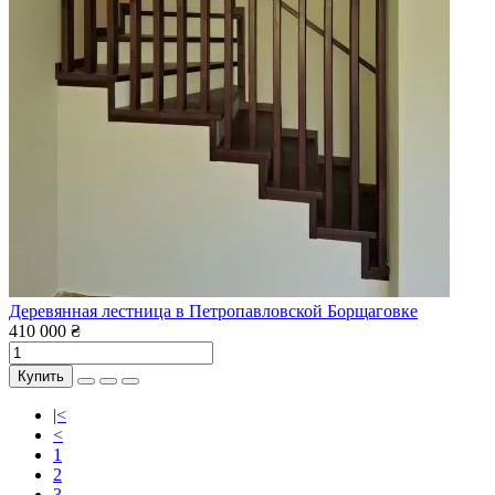
Деревянная лестница в Петропавловской Борщаговке
410 000 ₴
Купить
|<
<
1
2
3