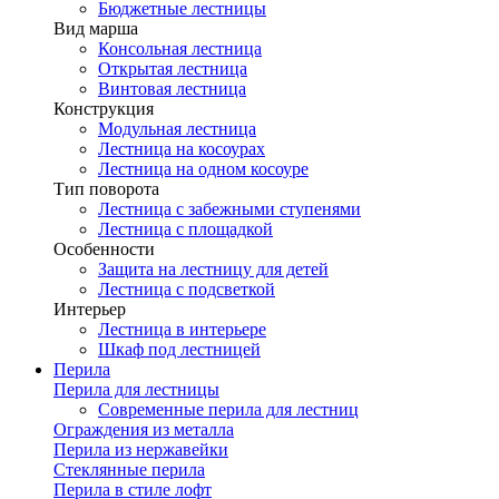
Бюджетные лестницы
Вид марша
Консольная лестница
Открытая лестница
Винтовая лестница
Конструкция
Модульная лестница
Лестница на косоурах
Лестница на одном косоуре
Тип поворота
Лестница с забежными ступенями
Лестница с площадкой
Особенности
Защита на лестницу для детей
Лестница с подсветкой
Интерьер
Лестница в интерьере
Шкаф под лестницей
Перила
Перила для лестницы
Современные перила для лестниц
Ограждения из металла
Перила из нержавейки
Стеклянные перила
Перила в стиле лофт