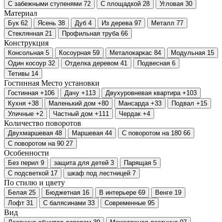
С забежными ступенями
72
С площадкой
28
Угловая
30
Материал
Бук
62
Ясень
38
Дуб
4
Из дерева
97
Металл
77
Стеклянная
21
Профильная труба
66
Конструкция
Консольная
5
Косоурная
59
Металокаркас
84
Модульная
15
Один косоур
32
Отделка деревом
41
Подвесная
6
Тетивы
14
Гостинная
Место установки
Гостинная
+106
Дачу
+113
Двухуровневая квартира
+103
Кухня
+38
Маленький дом
+80
Мансарда
+33
Подвал
+15
Уличные
+2
Частный дом
+111
Чердак
+4
Количество поворотов
Двухмаршевая
48
Маршевая
44
С поворотом на 180
66
С поворотом на 90
27
Особенности
Без перил
9
защита для детей
3
Парящая
5
С подсветкой
17
шкаф под лестницей
7
По стилю и цвету
Белая
25
Бюджетная
16
В интерьере
69
Венге
19
Лофт
31
С балясинами
33
Современные
95
Вид