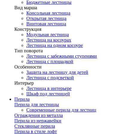
Бюджетные лестницы
Вид марша
Консольная лестница
Открытая лестница
Винтовая лестница
Конструкция
Модульная лестница
Лестница на косоурах
Лестница на одном косоуре
Тип поворота
Лестница с забежными ступенями
Лестница с площадкой
Особенности
Защита на лестницу для детей
Лестница с подсветкой
Интерьер
Лестница в интерьере
Шкаф под лестницей
Перила
Перила для лестницы
Современные перила для лестниц
Ограждения из металла
Перила из нержавейки
Стеклянные перила
Перила в стиле лофт