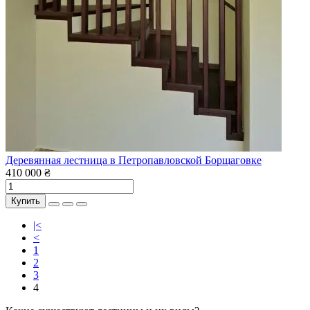
Деревянная лестница в Петропавловской Борщаговке
410 000 ₴
Купить
|<
<
1
2
3
4