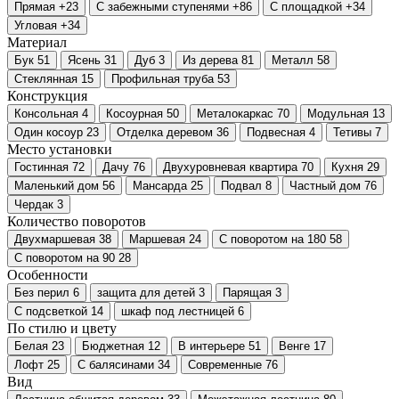
Прямая
+23
С забежными ступенями
+86
С площадкой
+34
Угловая
+34
Материал
Бук
51
Ясень
31
Дуб
3
Из дерева
81
Металл
58
Стеклянная
15
Профильная труба
53
Конструкция
Консольная
4
Косоурная
50
Металокаркас
70
Модульная
13
Один косоур
23
Отделка деревом
36
Подвесная
4
Тетивы
7
Место установки
Гостинная
72
Дачу
76
Двухуровневая квартира
70
Кухня
29
Маленький дом
56
Мансарда
25
Подвал
8
Частный дом
76
Чердак
3
Количество поворотов
Двухмаршевая
38
Маршевая
24
С поворотом на 180
58
С поворотом на 90
28
Особенности
Без перил
6
защита для детей
3
Парящая
3
С подсветкой
14
шкаф под лестницей
6
По стилю и цвету
Белая
23
Бюджетная
12
В интерьере
51
Венге
17
Лофт
25
С балясинами
34
Современные
76
Вид