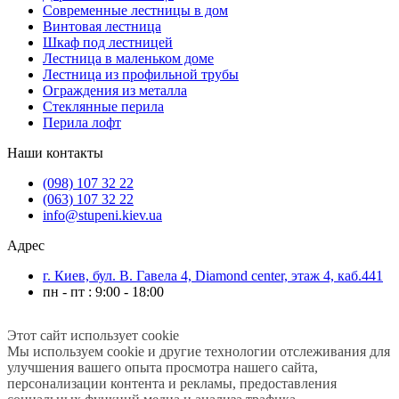
Современные лестницы в дом
Винтовая лестница
Шкаф под лестницей
Лестница в маленьком доме
Лестница из профильной трубы
Ограждения из металла
Стеклянные перила
Перила лофт
Наши контакты
(098) 107 32 22
(063) 107 32 22
info@stupeni.kiev.ua
Адрес
г. Киев, бул. В. Гавела 4, Diamond center, этаж 4, каб.441
пн - пт : 9:00 - 18:00
Этот сайт использует cookie
Мы используем cookie и другие технологии отслеживания для
улучшения вашего опыта просмотра нашего сайта,
персонализации контента и рекламы, предоставления