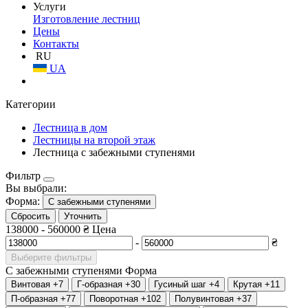
Услуги
Изготовление лестниц
Цены
Контакты
RU
UA
Категории
Лестница в дом
Лестницы на второй этаж
Лестница с забежными ступенями
Фильтр
Вы выбрали:
Форма:
С забежными ступенями
Сбросить
Уточнить
138000
-
560000
₴
Цена
-
₴
Выберите фильтры
С забежными ступенями
Форма
Винтовая
+7
Г-образная
+30
Гусиный шаг
+4
Крутая
+11
П-образная
+77
Поворотная
+102
Полувинтовая
+37