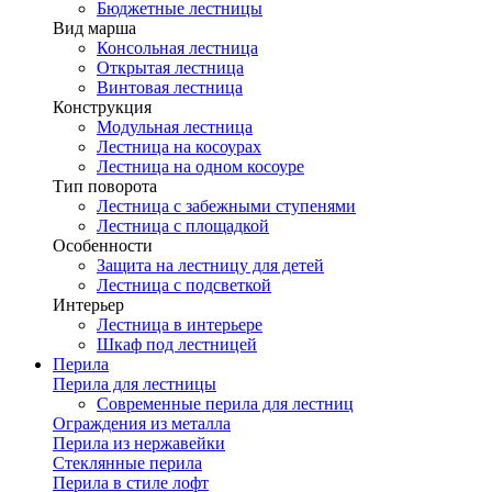
Бюджетные лестницы
Вид марша
Консольная лестница
Открытая лестница
Винтовая лестница
Конструкция
Модульная лестница
Лестница на косоурах
Лестница на одном косоуре
Тип поворота
Лестница с забежными ступенями
Лестница с площадкой
Особенности
Защита на лестницу для детей
Лестница с подсветкой
Интерьер
Лестница в интерьере
Шкаф под лестницей
Перила
Перила для лестницы
Современные перила для лестниц
Ограждения из металла
Перила из нержавейки
Стеклянные перила
Перила в стиле лофт