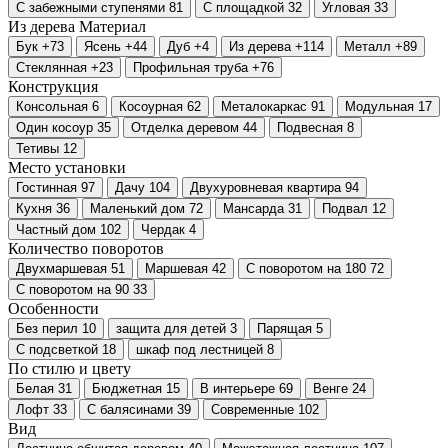
С забежными ступенями
81
С площадкой
32
Угловая
33
Из дерева
Материал
Бук
+73
Ясень
+44
Дуб
+4
Из дерева
+114
Металл
+89
Стеклянная
+23
Профильная труба
+76
Конструкция
Консольная
6
Косоурная
62
Металокаркас
91
Модульная
17
Один косоур
35
Отделка деревом
44
Подвесная
8
Тетивы
12
Место установки
Гостинная
97
Дачу
104
Двухуровневая квартира
94
Кухня
36
Маленький дом
72
Мансарда
31
Подвал
12
Частный дом
102
Чердак
4
Количество поворотов
Двухмаршевая
51
Маршевая
42
С поворотом на 180
72
С поворотом на 90
33
Особенности
Без перил
10
защита для детей
3
Парящая
5
С подсветкой
18
шкаф под лестницей
8
По стилю и цвету
Белая
31
Бюджетная
15
В интерьере
69
Венге
24
Лофт
33
С балясинами
39
Современные
102
Вид