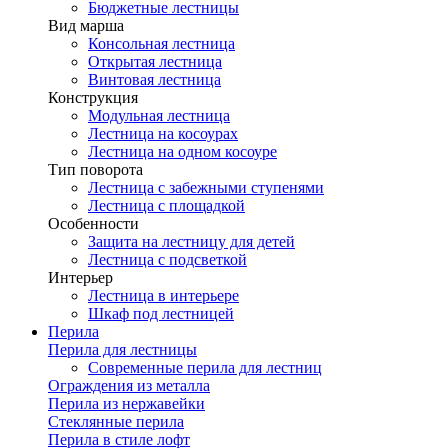
Бюджетные лестницы
Вид марша
Консольная лестница
Открытая лестница
Винтовая лестница
Конструкция
Модульная лестница
Лестница на косоурах
Лестница на одном косоуре
Тип поворота
Лестница с забежными ступенями
Лестница с площадкой
Особенности
Защита на лестницу для детей
Лестница с подсветкой
Интерьер
Лестница в интерьере
Шкаф под лестницей
Перила
Перила для лестницы
Современные перила для лестниц
Ограждения из металла
Перила из нержавейки
Стеклянные перила
Перила в стиле лофт