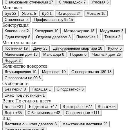
С забежными ступенями
17
С площадкой
7
Угловая
5
Материал
Бук
22
Ясень
5
Дуб
1
Из дерева
24
Металл
15
Стеклянная
3
Профильная труба
15
Конструкция
Консольная
2
Косоурная
10
Металокаркас
18
Модульная
3
Один косоур
8
Отделка деревом
8
Подвесная
1
Тетивы
2
Место установки
Гостинная
19
Дачу
23
Двухуровневая квартира
18
Кухня
5
Маленький дом
13
Мансарда
8
Подвал
6
Частный дом
26
Чердак
2
Количество поворотов
Двухмаршевая
10
Маршевая
10
С поворотом на 180
18
С поворотом на 90
5
Особенности
Без перил
3
Парящая
1
С подсветкой
3
шкаф под лестницей
1
Венге
По стилю и цвету
Белая
+31
Бюджетная
+17
В интерьере
+77
Венге
+26
Лофт
+35
С балясинами
+42
Современные
+111
Вид
Лестница обшитая деревом
8
Межэтажная лестница
25