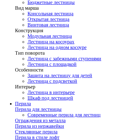
Бюджетные лестницы
Вид марша
Консольная лестница
Открытая лестница
Винтовая лестница
Конструкция
Модульная лестница
Лестница на косоурах
Лестница на одном косоуре
Тип поворота
Лестница с забежными ступенями
Лестница с площадкой
Особенности
Защита на лестницу для детей
Лестница с подсветкой
Интерьер
Лестница в интерьере
Шкаф под лестницей
Перила
Перила для лестницы
Современные перила для лестниц
Ограждения из металла
Перила из нержавейки
Стеклянные перила
Перила в стиле лофт