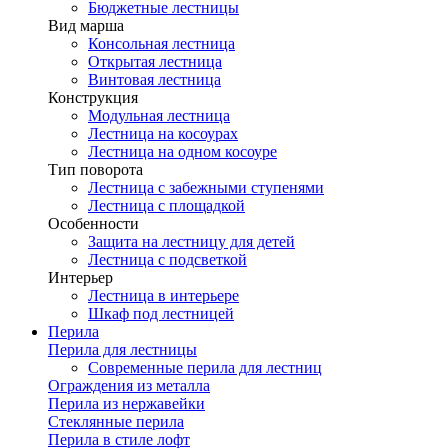
Бюджетные лестницы
Вид марша
Консольная лестница
Открытая лестница
Винтовая лестница
Конструкция
Модульная лестница
Лестница на косоурах
Лестница на одном косоуре
Тип поворота
Лестница с забежными ступенями
Лестница с площадкой
Особенности
Защита на лестницу для детей
Лестница с подсветкой
Интерьер
Лестница в интерьере
Шкаф под лестницей
Перила
Перила для лестницы
Современные перила для лестниц
Ограждения из металла
Перила из нержавейки
Стеклянные перила
Перила в стиле лофт