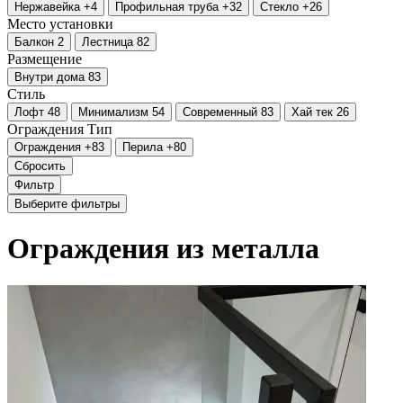
Нержавейка
+4
Профильная труба
+32
Стекло
+26
Место установки
Балкон
2
Лестница
82
Размещение
Внутри дома
83
Стиль
Лофт
48
Минимализм
54
Современный
83
Хай тек
26
Ограждения
Тип
Ограждения
+83
Перила
+80
Сбросить
Фильтр
Выберите фильтры
Ограждения из металла